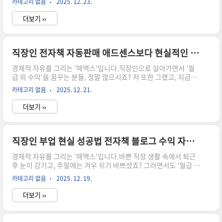
카테고리 없음
2025. 12. 23.
이런 생각, 혹시 혼자만 하는 건 아닐까 걱정하나요? 전혀 그렇지 않
아요! 많은 분들이 부업을 꿈꾸지만, 현실은 녹록지 않다는 소식이
더보기 ››
더 많아요. 시작은 창대했지만 이내 시들해지는 부업 후기들, 구글
뉴스에서 심심치 않게 찾아볼 수 있죠. 하지만 걱정 마세요. 오늘 매
맥스의 캔버스에서는 직장인도 충분히 성공할 수 있는, 그것도 '자
동으로' 수익을 창출하는 전자책 블로그 전략을 구체적으로 알려드
직장인 전자책 자동판매 애드센스보다 현실적인 수익 창출 전략
릴게요.우리가 단순히 시간을 갈아 넣는 부업이 아니라, 내가 잠자
경제적 자유를 그리는 '매맥스'입니다.직장인으로 살아가면서 '월
는 동안에도 수익을 가져다주는 시스템을 구축하는 ..
급 외 수익'을 꿈꾸는 분들, 정말 많으시죠? 저 또한 그랬고, 지금도
끊임없이 새로운 기회를 탐색하고 있어요. 하지만 현실은 녹록지 않
카테고리 없음
2025. 12. 21.
다는 걸 잘 알아요. "직장인 부업 후기 실패" 같은 검색어만 봐도 많
은 분이 좌절을 경험하고 있다는 걸 알 수 있죠. 특히 많은 분이 접근
더보기 ››
하기 쉬운 '블로그 애드센스'를 떠올리지만, 파워블로거분들도 수익
창출이 쉽지 않다고 고백할 만큼 **현실적인 장벽**이 높다는 걸 우
리는 이미 알고 있어요.그렇다면, 정말 직장인에게 현실적이면서도
자동화된 수익을 만들 수 있는 방법은 없는 걸까요?저는 단호하게
직장인 부업 현실 성공법 전자책 블로그 수익 자동화
**'있습니다!'** 라고 말씀드릴 수 있어요. 바로 **'전자책 자동판
경제적 자유를 그리는 '매맥스'입니다.바쁜 직장 생활 속에서 퇴근
매'** 전략이에요. 단순히 전자책을 만..
후 눈이 감기고, 주말에는 겨우 쉬기 바쁘셨죠? 그러면서도 '월급 외
수익'이라는 꿈은 좀처럼 놓을 수 없는 것 같아요. 매맥스도 직장인
카테고리 없음
2025. 12. 19.
시절, 똑같은 고민을 했으니까요.주변을 보면 너도나도 '부업으로
월 천만 원!' 같은 이야기들이 넘쳐나는데, 막상 뛰어들어보면 현실
더보기 ››
은 생각보다 냉혹하죠. 힘들게 시간과 노력을 쏟아부었지만, 기대했
던 수익은커녕 좌절감만 안고 포기하는 경우가 정말 많아요.그렇다
면 우리 직장인들은 정말 부업으로 성공할 수 없는 걸까요? 월 100