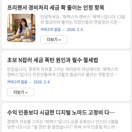
니다.솔직히 말해 최저 시급도 안 나오는 처참한 가
성비에 블로그를 접어야 하나 고민하는 분들이 태
프리랜서 경비처리 세금 확 줄이는 인정 항목
반일 겁니다.하지만 이 '8천 원의 구간'이 무엇을 의
안녕하세요, '매맥스의 캔버스' 매맥스입니다.13월
미하는지 그리고 어떻게 이 구간을 탈출해 진짜 돈
의 월급이라 불리는 직장인들의 연말정산 시즌이
이 되는 구조로 넘어가야 하는지,제 경험과 데이터
지나갔습니다.하지만 우리 같은 프리랜서나 N잡러
를 바탕으로 적나라하게 풀어보겠습니다.1. 왜 우
카테고리 없음
2026. 3. 6.
들에게는 이제부터가 진짜 시작입니다.혹시 5월 종
리는 월 8천 원의 늪에 빠지는가?노력 대비 처참한
합소득세 신고 기간만 되면 "번 돈도 없는데 왜 세
가성비, 데이터가 ..
더보기 ››
금을 더 내라고 하지?"라며 당황하신 적 없으신가
요?저도 처음 프리랜서 생활을 시작했을 때, 아무
런 준비 없이 5월을 맞이했다가예상치 못한 세금
폭탄에 밤잠을 설쳤던 기억이 납니다.그때 뼈저리
초보 N잡러 세금 폭탄 원인과 필수 절세법
게 느꼈던 건, 프리랜서 경비처리는 5월에 닥쳐서
반갑습니다, 경제적 자유를 그리는 여러분의 러닝메이트 '매맥스의
하는 게 아니라지금인 3월부터 미리미리 챙겨야 한
캔버스'입니다.직장인들에게 13월의 월급이라 불리는 연말정산 시
다는 사실이었습니다.오늘은 제가 직접 겪으며 터
즌이 끝났다고 안심하고 계신가요?하지만 회사 월급 외에 부수입을
득한, 합법적으로 세금 확 줄이는 인정 항목들을 꼼
카테고리 없음
2026. 3. 4.
창출하고 있는 우리 같은 초보 N잡러들에게는 진짜 위기이자 기회
꼼하게 정리해 드리려 합니다.이 글을 끝까지 읽으
인 '5월 종합소득세 신고'가 기다리고 있습니다.저도 처음 부업을
시면 올해 5월은 웃으면서 넘기실 수..
더보기 ››
시작했을 때, 단순히 통장에 찍히는 돈만 좋아하다가 5월에 예상치
못한 세금 폭탄을 맞고 멘탈이 흔들렸던 경험이 있는데요.오늘은 3
월부터 미리 준비하지 않으면 피눈물 흘리게 되는 초보 N잡러 세금
폭탄 원인과 필수 절세법에 대해 제 경험을 녹여 아주 상세하게 풀어
수익 인증보다 시급한 디지털 노마드 고정비 다이어트의 기술
드리겠습니다.종합소득세 신고, 왜 N잡러에게 세금 폭탄이 될까?1.
경제적 자유를 그리는 '매맥스'입니다.요즘 유튜브나 인스타그램을
연말정산과 종합소득세의 차이 착각많은 분들이 직장에서 연말정
보면 너도나도 "월 천만 원 벌었습니다" 하며 수익 인증을 하느라
산..