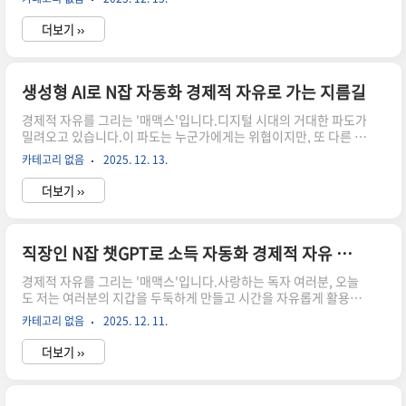
있으며, 이 변화의 중심에는 바로 생성형 AI, 챗GPT가 있습니다.퇴
근 후 지친 몸으로 또 다른 노동을 시작하는 대신, AI의 힘을 빌려 스
더보기 ››
마트하게 수익을 창출하는 방법을 오늘 매맥스가 심도 깊게 분석해
드리고자 합니다.챗GPT, 직장인 N잡의 새로운 지평을 열다: 시간
단축을 넘어 수익 창출로많은 직장인이 N잡을 꿈꾸지만, 현실적인
시간 부족 앞에서 좌절하곤 합니다.하지만 2025년의 챗GPT는 단
생성형 AI로 N잡 자동화 경제적 자유로 가는 지름길
순한 글쓰기 도구를 넘어, 여러분의 N잡 활동에 혁명적인 변화를 가
경제적 자유를 그리는 '매맥스'입니다.디지털 시대의 거대한 파도가
져다줄 것입니다.챗GPT를 활용하면 퇴근..
밀려오고 있습니다.이 파도는 누군가에게는 위협이지만, 또 다른 누
군가에게는 전례 없는 기회를 가져다줍니다.특히, 2025년의 겨울,
카테고리 없음
2025. 12. 13.
우리는 생성형 AI라는 강력한 도구와 함께 경제적 자유를 향한 '지
름길'을 탐색할 수 있는 절호의 시점에 서 있습니다.과거에는 상상
더보기 ››
하기 어려웠던 수준의 자동화와 효율성을 바탕으로, 이제는 누구나
N잡을 통해 자신의 소득 파이프라인을 다각화하고, 진정한 경제적
독립을 이룰 수 있게 되었습니다.오늘 저는 생성형 AI가 어떻게 여
러분의 잠재력을 극대화하고, 재정적 목표 달성을 가속화할 수 있는
직장인 N잡 챗GPT로 소득 자동화 경제적 자유 지름길
지, 그 구체적인 방법론과 통찰을 공유하고자 합니다.생성형 AI, 당
경제적 자유를 그리는 '매맥스'입니다.사랑하는 독자 여러분, 오늘
신의 시간을 '황금'으로 만드는 열쇠직장인들에게 퇴근 후..
도 저는 여러분의 지갑을 두둑하게 만들고 시간을 자유롭게 활용할
수 있는 비밀을 찾아 헤맸습니다.그리고 마침내, 디지털 시대가 선
카테고리 없음
2025. 12. 11.
물한 가장 강력한 도구를 발견했습니다.바로 직장인 여러분의 N잡
을 '자동화된 소득 시스템'으로 바꾸어줄 챗GPT입니다.많은 직장
더보기 ››
인이 퇴근 후의 소중한 시간을 활용해 추가 소득을 창출하려 노력하
지만, 시간 부족과 아이디어 고갈이라는 거대한 벽에 부딪히곤 합니
다.프로 N잡러 '은똘'님의 말처럼, "퇴근 후 시간 활용으로 소득 차