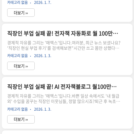
바쁘더군요.물론 멋진 성과입니다.하지만 그 이면에는 아무도 말해
카테고리 없음
2026. 1. 7.
주지 않는 '잔인한 고정비의 진실'이 숨어 있거든요.검색 데이터를
보면 "디지털 노마드 현실"이나 "아직 안 합니다" 같은 회의적인 글
더보기 ››
들이 꽤 보입니다.왜 그럴까요? 벌어들이는 속도보다 나가는 속도
가 더 빠르기 때문이죠.오늘은 화려한 수익 인증보다 백 배 더 시급
한,'숨만 쉬어도 나가는 돈'을 틀어막아 순수익을 극대화하는 기술
에 대해 이야기해 보려 합니다.이건 단순한 절약이 아닙니다.여러분
직장인 부업 실패 끝! 전자책 자동화로 월 100만원 버는 법
의 통장에 꽂히는 진짜 돈, '순수익'을 지키기 위한 가장 공격적인 방
경제적 자유를 그리는 '매맥스'입니다.여러분, 최근 뉴스 보셨나요?
어 전략입니다.[Phase 1. 준비] 디지털 노마드가 '..
'직장인 현실 부업 후기'를 검색해보면"시간만 쓰고 몸만 상했다"는
실패담이 쏟아집니다.퇴근하고 배달 뛰고, 데이터 라벨링 하고...이
카테고리 없음
2026. 1. 3.
렇게 내 시간을 갈아 넣는 부업은 오래가기 힘들어요.하지만 저는
오늘 여러분께 '잠자는 동안에도 통장에 돈이 꽂히는'진짜 시스템을
더보기 ››
이야기하려 해요. 바로 [전자책 자동화 수익]입니다."글솜씨가 없는
데 어떡하죠?" 걱정 마세요.AI 시대인 지금, 여러분의 경험과 노하
우를 '돈'으로 바꾸는 구체적인 3단계 로드맵을 아주 상세하게 풀어
드릴게요. PART 1. [준비] 왜 당신의 부업은 실패했을까?많은 직장
직장인 부업 실패 끝! AI 전자책블로그 월100만원 자동 수익
인들이 부업에 실패하는 이유는 명확해요.'노동 소득'의 굴레를 벗
경제적 자유를 그리는 '매맥스'입니다.바쁜 일상 속에서도 '내 월급
어나지 못했기 때문이죠.블로그에 글 하나 쓰..
외' 수입을 꿈꾸는 직장인 이웃님들, 정말 많으시죠?퇴근 후 녹초가
된 몸을 이끌고 부업에 뛰어들었지만, 번번이 실패의 쓴맛을 보셨던
카테고리 없음
2026. 1. 3.
분들이라면 오늘 이야기에 특히 주목해 주세요.'열심히 했는데 왜
안 될까?''도대체 자동 수익은 남의 이야기인가?'이런 고민들을 저
더보기 ››
매맥스도 수없이 해왔답니다.하지만 이제, AI 기술이 우리의 고정관
념을 완전히 깨뜨리고 있어요.오늘은 직장인 부업 실패의 늪에서 벗
어나, AI 전자책과 블로그로 월 100만원 자동 수익을 만드는 현실적