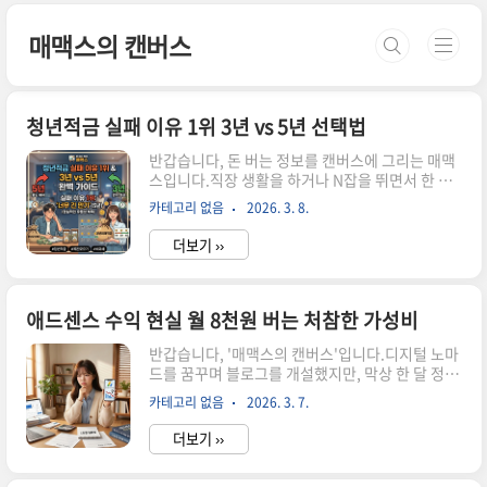
본문 바로가기
매맥스의 캔버스
청년적금 실패 이유 1위 3년 vs 5년 선택법
반갑습니다, 돈 버는 정보를 캔버스에 그리는 매맥
스입니다.직장 생활을 하거나 N잡을 뛰면서 한 푼
이라도 더 모으려는 여러분,혹시 야심 차게 가입했
카테고리 없음
2026. 3. 8.
던 적금을 만기 전에 깨본 경험 있으신가요?통계를
보면 청년 재테크 상품의 중도 해지율이 생각보다
더보기 ››
훨씬 높다는 사실에 놀라게 됩니다.오늘은 많은 분
이 놓치고 있는 청년적금 실패 이유 1위를 분석하
고,내 상황에 딱 맞는 3년 vs 5년 선택법을 아주 현
실적으로 짚어드리려 합니다.은행 창구 직원이 추
애드센스 수익 현실 월 8천원 버는 처참한 가성비
천한다고 무작정 가입했다가 후회하지 마시고,오
반갑습니다, '매맥스의 캔버스'입니다.디지털 노마
늘 이 글을 통해 청년적금 실패 이유 1위 3년 vs 5
드를 꿈꾸며 블로그를 개설했지만, 막상 한 달 정산
년 선택법을 완벽하게 마스터하시길 바랍니다.청
결과를 보고 한숨부터 나온 경험 다들 있으시죠?오
년도약계좌 5년의 함정 vs 청년미래적금 3년의 기
카테고리 없음
2026. 3. 7.
늘은 뜬구름 잡는 희망 고문 대신, 뼈를 때리는 애드
회1. 중도 해지율이 폭발하는 진짜 이유: 유동성 부
센스 수익 현실에 대해 이야기해보려 합니다.직장
족많은 청년이 청년적금 ..
더보기 ››
다니며 잠 줄여가며 글 썼는데 통장에 찍힌 금액이
고작 월 8천원이라니, 정말 의욕이 꺾이는 순간입