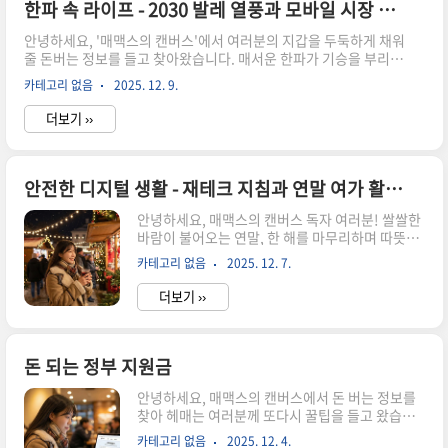
이가 벌어진다"는 현실은 가혹하게 느껴질 수 있습니다.하지만 걱
한파 속 라이프 - 2030 발레 열풍과 모바일 시장 동향
정하지 마십시오.오늘 저는 여러분이 이 장벽을 뛰어넘어 경제적 자
안녕하세요, '매맥스의 캔버스'에서 여러분의 지갑을 두둑하게 채워
유를 향한 지름길을 걷도록 도울 것입니다.생성형 언어 모델 챗
줄 돈버는 정보를 들고 찾아왔습니다. 매서운 한파가 기승을 부리는
GPT..
요즘, 차가운 바람만큼이나 빠르게 변화하는 트렌드 속에서 새로운
카테고리 없음
2025. 12. 9.
기회를 포착하는 것은 우리에게 필수적인 능력이 되었습니다. 오늘
은 실내 활동이 많아지는 겨울철, 2030 세대를 중심으로 뜨겁게 달
더보기 ››
아오르고 있는 '발레 열풍'과 이 현상을 더욱 가속화하는 '모바일 시
장'의 동향을 깊이 있게 분석하며 숨겨진 비즈니스 기회들을 함께
찾아보고자 합니다.한파 속, 움츠러든 몸과 마음을 깨우는 새로운
움직임최근 뉴스를 보면, 전국 대부분 지역이 영하권에 머물며 아침
안전한 디지털 생활 - 재테크 지침과 연말 여가 활용법
기온이 -8도에서 심지어 대관령은 -11도까지 떨어지는 등 매서운
안녕하세요, 매맥스의 캔버스 독자 여러분! 쌀쌀한
추위가 연일 이어지고 있음을 알 수 있습니다. 하루아침에 ..
바람이 불어오는 연말, 한 해를 마무리하며 따뜻하
고 안전한 시간을 보내고 계신가요? 오늘은 단순히
카테고리 없음
2025. 12. 7.
돈을 버는 것을 넘어, 우리의 소중한 자산을 지키고
풍요로운 삶을 영위하는 데 필수적인 '안전한 디지
더보기 ››
털 생활'과 현명한 '재테크 지침', 그리고 소중한 사
람들과 함께 할 '연말 여가 활용법'에 대해 심도 깊
은 이야기를 나누고자 합니다. 급변하는 디지털 세
상 속에서 어떻게 하면 우리의 돈과 정보를 안전하
돈 되는 정부 지원금
게 지키고, 남은 한 해를 보람 있게 채워나갈 수 있
안녕하세요, 매맥스의 캔버스에서 돈 버는 정보를
을지 함께 알아보시죠. 최근 디지털 환경은 우리에
찾아 헤매는 여러분께 또다시 꿀팁을 들고 왔습니
게 무한한 편의를 제공하지만, 동시에 다양한 위험
다!우리 삶에 든든한 버팀목이 되어줄 정부 지원금,
에 노출시키기도 합니다. 특히 개인 정보 유출은 더
카테고리 없음
2025. 12. 4.