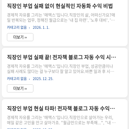
인 로드맵을 공개할게요!실패의 반복은 이제 그만! 매맥스와 함께
직장인 부업 실패 없이 현실적인 자동화 수익 비법
스마트한 수익화의 길로 떠나볼까요? 1단계: 왜 직장인 부업은 늘
경제적 자유를 그리는 '매맥스'입니다.직장인의 삶, 어떠신가요?매
'실패'할까요? (실패 원인 분석과 해결책)직장..
일 반복되는 업무, 정해진 월급으로는 '내 집 마련', '노후 대비', '진
정한 자유'를 꿈꾸기 어렵다고 느끼는 분들이 많으실 거예요.그래서
카테고리 없음
2026. 1. 1.
많은 분이 퇴근 후 부업이나 N잡을 알아보지만, 막상 시작하려니 시
간은 부족하고, 어떤 걸 해야 할지 막막하고, 어렵게 시작해도 실패
더보기 ››
할까 봐 두렵죠.온라인에는 '월 천만원' 같은 자극적인 문구들이 넘
쳐나는데, 과연 현실적으로 직장인이 실패 없이 자동화 수익을 만들
수 있을까요?네, 충분히 가능합니다! 하지만 그 방법을 모르면 헛수
고만 할 뿐이죠.오늘은 매맥스만의 특별한 로드맵으로 직장인도 실
직장인 부업 실패 끝! 전자책 블로그 자동 수익 시스템
패 없이 현실적인 자동화 수익을 만드는 비법을 알려드릴게요. 부
경제적 자유를 그리는 '매맥스'입니다.직장인 부업, 성공만큼이나
업, 왜 시작하기도 전에 포기하나요? 실패의 늪에서..
실패 사례도 많다는 걸 누구보다 잘 알고 있어요.바쁜 일과 후 시간
을 쪼개어 무언가를 시작했지만, 생각만큼 수익은 나지 않고 오히려
카테고리 없음
2025. 12. 25.
시간만 버렸다는 좌절감에 빠진 적, 다들 한 번쯤 있으실 거예요, 그
렇죠?하지만 좌절은 이제 그만!막연한 기대와 단순한 노동으로 끝
더보기 ››
나는 부업이 아닌, 나만의 지식과 경험을 자산으로 만들어서 잠자는
동안에도 돈을 버는 '전자책 블로그 자동 수익 시스템'을 소개해 드
리려고 해요.월급 외 월 100만 원 이상의 추가 수익을 넘어, 진정한
경제적 자유를 향한 첫걸음을 함께 내딛어 볼까요? 실패의 늪에서
직장인 부업 현실 타파! 전자책 블로그 자동 수익화 전략
벗어나기: 목표 설정과 아이템 발굴많은 직장인 부업 실패의 첫 번
경제적 자유를 그리는 '매맥스'입니다.직장인으로 살아가는 우리,
째 이유는 바로 막연한 시작에 있어요."그냥 해볼까?..
매일 같은 고민을 안고 살아가죠. "월급만으로는 부족해...", "내 미
래는 어떻게 될까?", "언제쯤 경제적으로 자유로워질 수 있을까?"