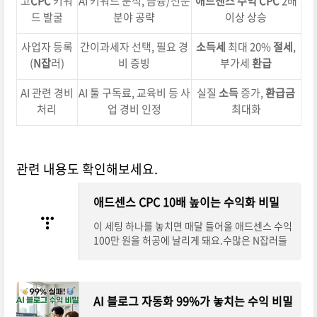
고
CPC
키워
AI 키워드 분석, 금융/전문
애드센스
수익
CPC
2배
드 발굴
분야 공략
이상 상승
사업자 등록
간이과세자 선택, 필요 경
소득세
최대 20%
절세
,
(
N잡
러)
비 증빙
부가세
환급
AI 관련 경비
AI 툴 구독료, 교육비 등 사
실질
소득
증가,
환급금
처리
업 경비 인정
최대화
관련 내용도 확인해보세요.
애드센스 CPC 10배 높이는 수익화 비밀
이 세팅 하나를 놓치면 매달 들어올 애드센스 수익
100만 원을 허공에 날리게 돼요.수많은 N잡러들
이 트래픽에만 집착하다가 정작 중요한 클릭당 단
가(CPC)를 놓쳐 헛고생만 반복해요.오늘은 단순
AI 블로그 자동화 99%가 놓치는 수익 비밀