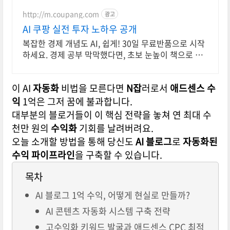
http://m.coupang.com
광고
AI 쿠팡 실전 투자 노하우 공개
복잡한 경제 개념도 AI, 쉽게! 30일 무료반품으로 시작
하세요. 경제 공부 막막했다면, 초보 눈높이 책으로 현
명한 선택을 쿠팡에서!
이 AI
자동화
비법을 모른다면
N잡
러로서
애드센스
수
익
1억은 그저 꿈에 불과합니다.
대부분의 블로거들이 이 핵심 전략을 놓쳐 연 최대 수
천만 원의
수익화
기회를 날려버려요.
오늘 소개할 방법을 통해 당신도
AI 블로그
로
자동화된
수익 파이프라인
을 구축할 수 있습니다.
목차
AI 블로그 1억 수익, 어떻게 현실로 만들까?
AI 콘텐츠 자동화 시스템 구축 전략
고수익화 키워드 발굴과 애드센스 CPC 최적