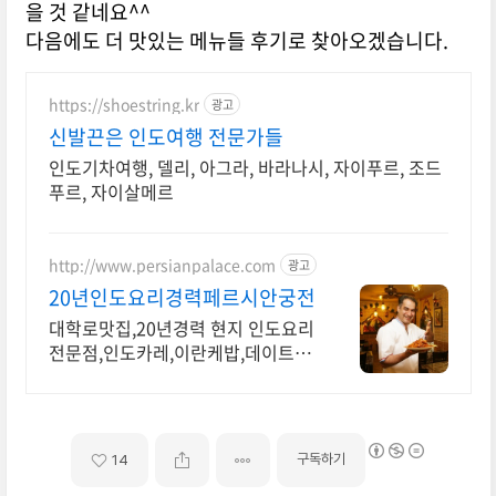
을 것 같네요^^
다음에도 더 맛있는 메뉴들 후기로 찾아오겠습니다.
https://shoestring.kr
광고
신발끈은 인도여행 전문가들
인도기차여행, 델리, 아그라, 바라나시, 자이푸르, 조드
푸르, 자이살메르
http://www.persianpalace.com
광고
20년인도요리경력페르시안궁전
대학로맛집,20년경력 현지 인도요리
전문점,인도카레,이란케밥,데이트장
소,주차가능.
구독하기
14