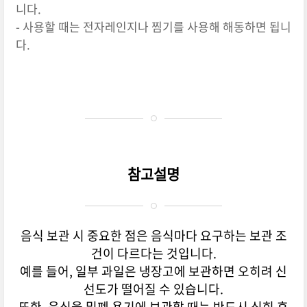
니다
.
- 사용할
때는
전자레인지나
찜기를
사용해
해동하면
됩니
다
.
참고설명
음식
보관
시
중요한
점은
음식마다
요구하는
보관
조
건이
다르다는
것입니다
.
예를
들어
,
일부
과일은
냉장고에
보관하면
오히려
신
선도가
떨어질
수
있습니다
.
또한
,
음식을
밀폐
용기에
보관할
때는
반드시
식힌
후