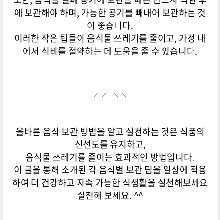
에
보관해야
하며
,
가능한
공기를
빼내어
보관하는
것
이
좋습니다
.
이러한
작은
팁들이
음식물
쓰레기를
줄이고
,
가정
내
에서
식비를
절약하는
데
도움을
줄
수
있습니다
.
올바른
음식
보관
방법을
알고
실천하는
것은
식품의
신선도를
유지하고
,
음식물
쓰레기를
줄이는
효과적인
방법입니다
.
이
글을
통해
소개된
각
음식별
보관
팁을
일상에
적용
하여
더
건강하고
지속
가능한
식생활을
실천해보세요
실천해 보세요. ^^