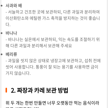
사과와 배
- 서늘하고 건조한 곳에 보관하되, 다른 과일과 분리하여
이산화탄소와 에틸렌 가스 축적을 방지하는 것이 좋습니
다.
바나나
- 바나나는 실온에서 보관하되, 익는 속도를 조절하기 위
해 다른 과일과 분리해서 보관해 주세요
베리류
- 과일을
씻지
않은
상태로
냉장고에
보관하고
,
섭취
전에
씻어
사용합니다
.
통풍이
잘
되는
용기를
사용하면
금이
가지
않습니다
.
2. 짜장과 카레 보관 방법
위 두 개는 한번 만들면 너무 오랫동안 먹는 음식이라