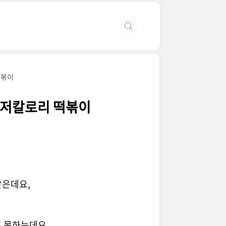
떡볶이
- 저칼로리 떡볶이
같은데요,
지 못하는데요,