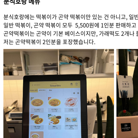
분식호랑 메뉴
분식호랑에는 떡볶이가 곤약 떡볶이만 있는 건 아니고, 일반
일반 떡볶이, 곤약 떡볶이 모두 5,500원에 1인분 판매하고
곤약떡볶이는 곤약이 기본 베이스이지만, 가래떡도 2개나
저는 곤약떡볶이 2인분을 포장했습니다.