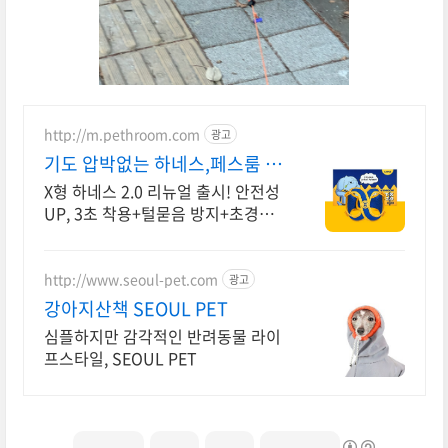
http://m.pethroom.com
광고
기도 압박없는 하네스,페스룸 3
천원 할인쿠폰 받기
X형 하네스 2.0 리뉴얼 출시! 안전성
UP, 3초 착용+털묻음 방지+초경량
소재 지금 정기구독 시 전제품 평생
~60% 할인+매달 쿠폰 3종 추가 증
정!
http://www.seoul-pet.com
광고
강아지산책 SEOUL PET
심플하지만 감각적인 반려동물 라이
프스타일, SEOUL PET